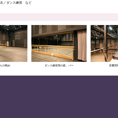
古／ダンス練習 など
らの眺め
ダンス練習用の鏡、バー
音響照