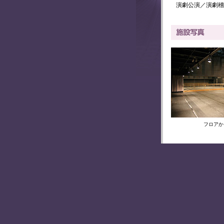
演劇公演／演劇稽
フロアか