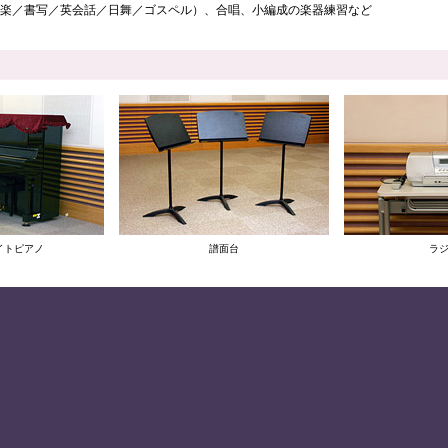
楽／書写／英会話／日舞／ゴスペル）、合唱、小編成の楽器練習など
イトピアノ
譜面台
ラ