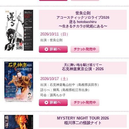
世良公則
アコースティックソロライブ2026
迸る hotobashiru
〜生きるチカラが此処にある〜
2026/10/11（日）
出演：世良公則
天に舞い地を駆け巡りてー
石見神楽東京公演・2026
2026/10/17（土）
出演：石見神楽亀山社中（島根県浜田市）
語りべ：輝馬（島根県松江市出身）
司会：源馬ちか子
MYSTERY NIGHT TOUR 2026
稲川淳二の怪談ナイト