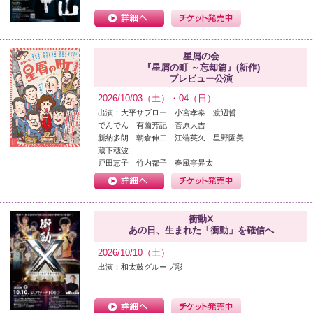
星屑の会
『星屑の町 ～忘却篇』(新作)
プレビュー公演
2026/10/03（土）・04（日）
出演：大平サブロー 小宮孝泰 渡辺哲
でんでん 有薗芳記 菅原大吉
新納多朗 朝倉伸二 江端英久 星野園美
蔵下穂波
戸田恵子 竹内都子 春風亭昇太
衝動Ⅹ
あの日、生まれた「衝動」を確信へ
2026/10/10（土）
出演：和太鼓グループ彩