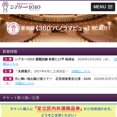
MENU
新着情報
シアター1010 避難訓練 林家たけ平 独演会
2026年10月28日（水）
細はこちら
「夫婦漫才」
2027年4月に上演決定！
詳細はこちら
天に舞い地を駆け巡りてー 石見神楽東京公演・2026
2026年10月17
（土）
詳細はこちら
千住落語会 神田伯山 独演会
2026年9月29日（火）
詳細はこちら
チケット取り扱い公演
「はやく起きた朝は・・・」ファン感謝デー2026 番組公開収録
2026
年8月23日（日）
詳細はこちら
星屑の会 『星屑の町 ～忘却篇』(新作) プレビュー公演
2026年10月
日（土）・4 日（日）
詳細はこちら