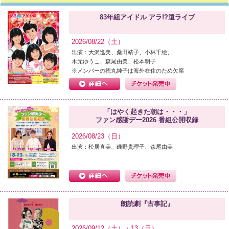
世良公則アコースティックソロライブ2026 迸る hotobashiru 〜生きる
83年組アイドル アラ!?還ライブ
カラが此処にある〜
2026年10月11日（日）
詳細はこちら
83年組アイドル アラ!?還ライブ
2026年08月22日（土）
詳細はこち
2026/08/22（土）
北千住駅からのバリフリールート掲載
詳細はこちら
出演：大沢逸美、桑田靖子、小林千絵、
木元ゆうこ、森尾由美、松本明子
令和9年12月1日（水）から令和10年2月29日（火）まで、ギャラリー貸
※メンバーの徳丸純子は海外在住のため欠席
休止について
詳細はこちら
劇場、稽古場1，2の施設利用料改定について
詳細はこちら
朗読劇『古事記』
2026年9月12日（土）・13日（日）
詳細はこちら
「はやく起きた朝は・・・」
ワハハ本舗特別公演「エンド（仮）」
2027年2月5日（金）〜7日（日
ファン感謝デー2026 番組公開収録
シアター1010初登場！
公式サイトはこちら
2026/08/23（日）
衝動Ⅹ あの日、生まれた「衝動」を確信へ
2026年10月10日（土）
出演：松居直美、磯野貴理子、森尾由美
細はこちら
ミュージカル「ゴースト」
2026年9月26日（土）・27日（日）
詳細
こちら
MYSTERY NIGHT TOUR 2026 稲川淳二の怪談ナイト
2026年10月31
（土）・11月1日（日）
詳細はこちら
朗読劇『古事記』
2026/09/12（土）・13（日）