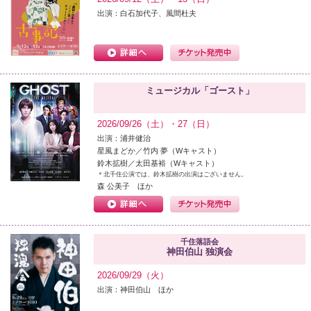
出演：白石加代子、風間杜夫
ミュージカル「ゴースト」
2026/09/26（土）・27（日）
出演：浦井健治
星風まどか／竹内 夢（Wキャスト）
鈴木拡樹／太田基裕（Wキャスト）
＊北千住公演では、鈴木拡樹の出演はございません。
森 公美子 ほか
千住落語会
神田伯山 独演会
2026/09/29（火）
出演：神田伯山 ほか