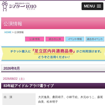
MENU
公演情報
HOME
> 公演情報
2026年8月
2026/08/22（土）
83年組アイドル アラ!?還ライブ
出 演
大沢逸美、桑田靖子、小林千絵、木元ゆうこ、森尾
由美、松本明子