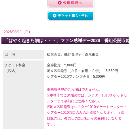
2026/08/23（日）
「はやく起きた朝は・・・」ファン感謝デー2026 番組公開収
出 演
松居直美、磯野貴理子、森尾由美
チケット料金
全席指定 5,800円
（税込）
足立区民割引（在住・在勤・在学） 5,550円
シアター1010フレンズ会員 5,300円
※未就学児のご入場はできません。
※車椅子でご来場の方は、シアター1010チケットセ
ンターまで事前にご連絡ください。
※足立区民割引はシアター1010チケットセンター・
シアター1010窓口のみのお取扱となります。（窓
口販売は、発売日の2日後からの受付けとなりま
す。）