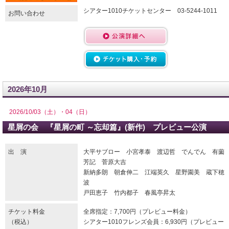
シアター1010チケットセンター 03-5244-1011
お問い合わせ
2026年10月
2026/10/03（土）・04（日）
星屑の会 『星屑の町 ～忘却篇』(新作) プレビュー公演
出 演
大平サブロー 小宮孝泰 渡辺哲 でんでん 有薗
芳記 菅原大吉
新納多朗 朝倉伸二 江端英久 星野園美 蔵下穂
波
戸田恵子 竹内都子 春風亭昇太
チケット料金
全席指定：7,700円（プレビュー料金）
（税込）
シアター1010フレンズ会員：6,930円（プレビュー