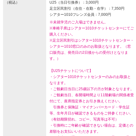
（税込）
U25（当日引換券）：3,000円
足立区民割引（在住・在勤・在学）：7,350円
シアター1010フレンズ会員：7,000円
※未就学児のご入場はできません。
※車椅子席はシアター1010チケットセンターにてご
購入ください。
※足立区民割引はシアター1010チケットセンター・
シアター1010窓口のみのお取扱となります。（窓
口販売は、発売日の2日後からの受付けとなりま
す。）
【U25チケットについて】
・シアター1010チケットセンターのみのお取扱と
なります。
・ご観劇日当日に25歳以下の方が対象となります。
・ご観劇当日、各開場時間より11階劇場の関係者受
付にて、座席指定券とお引き換えください。
引換券と保険証・マイナンバーカード・学生証
等、生年月日が確認できるものをご持参ください。
（有効期限切れ、コピー、写真等は不可）
・引換時にご年齢が確認できない場合は、定価との
差額をお支払いいただきます。