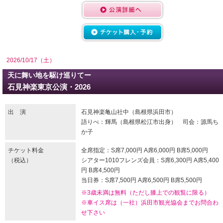
2026/10/17（土）
天に舞い地を駆け巡りてー
石見神楽東京公演・2026
出 演
石見神楽亀山社中（島根県浜田市）
語りべ：輝馬（島根県松江市出身） 司会：源馬ち
か子
チケット料金
全席指定：S席7,000円 A席6,000円 B席5,000円
（税込）
シアター1010フレンズ会員：S席6,300円 A席5,400
円 B席4,500円
当日券：S席7,500円 A席6,500円 B席5,500円
※3歳未満は無料（ただし膝上での観覧に限る）
※車イス席は（一社）浜田市観光協会までお問合わ
せ下さい