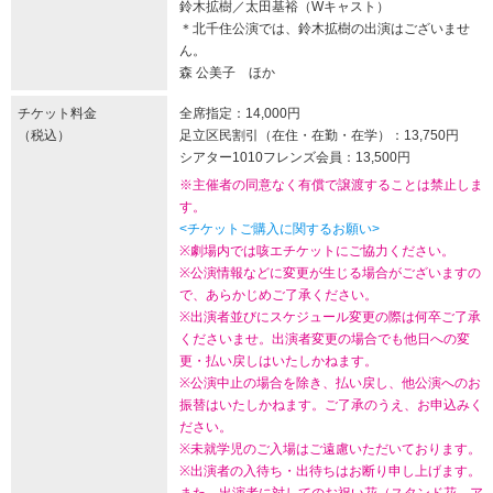
鈴木拡樹／太田基裕（Wキャスト）
＊北千住公演では、鈴木拡樹の出演はございませ
ん。
森 公美子 ほか
チケット料金
全席指定：14,000円
（税込）
足立区民割引（在住・在勤・在学）：13,750円
シアター1010フレンズ会員：13,500円
※主催者の同意なく有償で譲渡することは禁止しま
す。
<チケットご購入に関するお願い>
※劇場内では咳エチケットにご協力ください。
※公演情報などに変更が生じる場合がございますの
で、あらかじめご了承ください。
※出演者並びにスケジュール変更の際は何卒ご了承
くださいませ。出演者変更の場合でも他日への変
更・払い戻しはいたしかねます。
※公演中止の場合を除き、払い戻し、他公演へのお
振替はいたしかねます。ご了承のうえ、お申込みく
ださい。
※未就学児のご入場はご遠慮いただいております。
※出演者の入待ち・出待ちはお断り申し上げます。