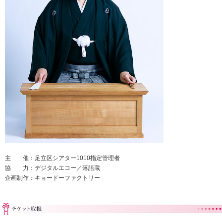
主 催：足立区シアター1010指定管理者
協 力：デジタルエコー／落語蔵
企画制作：キョードーファクトリー