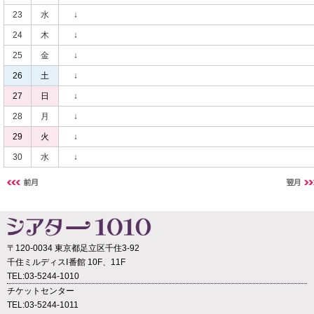
23
水
↓
24
木
↓
25
金
↓
26
土
↓
27
日
↓
28
月
↓
29
火
↓
30
水
↓
〒120-0034 東京都足立区千住3-92
千住ミルディスⅠ番館 10F、11F
TEL:03-5244-1010
チケットセンター
TEL:03-5244-1011