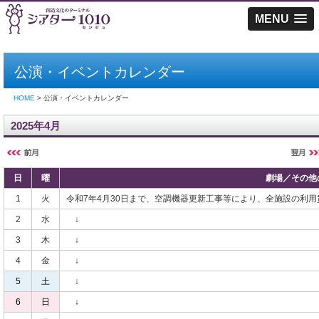
MENU
公演・イベントカレンダー
HOME
> 公演・イベントカレンダー
2025年4月
日
曜
劇場／その他
1
火
令和7年4月30日まで、空調機器更新工事等により、全施設の利
2
水
↓
3
木
↓
4
金
↓
5
土
↓
6
日
↓