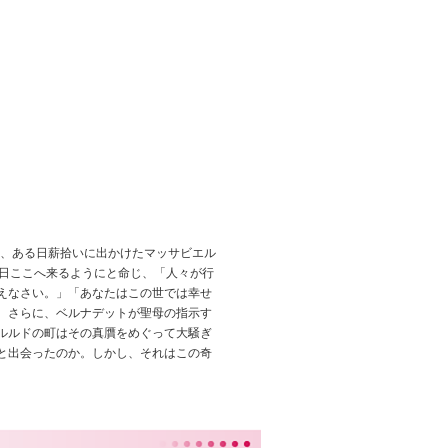
は、ある日薪拾いに出かけたマッサビエル
毎日ここへ来るようにと命じ、「人々が行
えなさい。」「あなたはこの世では幸せ
。さらに、ベルナデットが聖母の指示す
ルルドの町はその真贋をめぐって大騒ぎ
と出会ったのか。しかし、それはこの奇