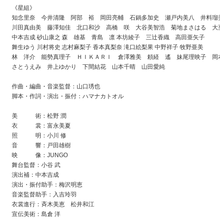
《星組》
知念里奈 今井清隆 阿部 裕 岡田亮輔 石鍋多加史 瀬戸内美八 井料瑠
川田真由美 藤澤知佳 北口和沙 高橋 咲 大谷美智浩 菊地まさはる 大
中本吉成 砂山康之 森 雄基 青島 凛 本坊綾子 三辻香織 高田亜矢子
舞生ゆう 川村将史 志村麻梨子 香本真梨奈 滝口絵梨果 中野祥子 牧野亜美
林 洋介 能勢真理子 ＨＩＫＡＲＩ 倉澤雅美 頼経 遙 妹尾理映子 岡
さとうえみ 井上ゆかり 下間結花 山本千晴 山田愛純
作曲・編曲・音楽監督：山口琇也
脚本・作詞・演出・振付：ハマナカトオル
美 術：松野 潤
衣 裳：富永美夏
照 明：小川 修
音 響：戸田雄樹
映 像：JUNGO
舞台監督：小谷 武
演出補：中本吉成
演出・振付助手：梅沢明恵
音楽監督助手：入吉玲羽
衣裳進行：斉木美恵 松井和江
宣伝美術：島倉 洋