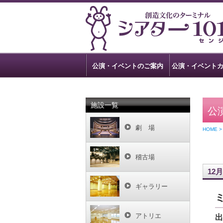
公演・イベントのご案内
公演・イベント
施設一覧
公
劇 場
HOME 
稽古場
12月
ギャラリー
アトリエ
出