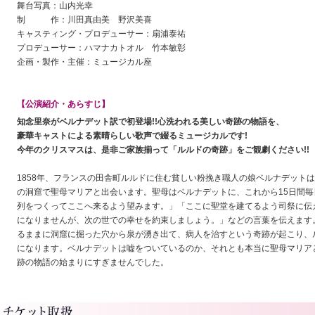
舞台写真：山内光幸
制 作：川田真由美 野沢美喜
キャスティング・プロデューサー：扇浦泰祐
プロデューサー：ハマナカトオル 竹本敏彰
企画・製作・主催：ミュージカル座
【公演紹介・あらすじ】
知念里奈がベルナデット訳で初登場!!心洗われる美しい奇跡の物語を、
豪華キャストによる素晴らしい歌声で綴るミュージカルです!
今年のクリスマスは、是非ご家族揃って「ルルドの奇跡」をご観劇ください!!
1858年、フランスの田舎町ルルドに住む貧しい粉挽き職人の娘ベルナデット
の洞窟で聖母マリアと出会います。聖母はベルナデットに、これから15日間
列をつくってここへ来るよう望みます。」「ここに聖堂を建てるよう司祭に伝
になりませんが、次の世での幸せを約束しましょう。」などの言葉を伝えます
るままに洞窟に掘った穴から泉が湧き出て、病人を治すという奇跡が起こり、
になります。ベルナデットは嘘をついているのか、それとも本当に聖母マリア
跡の物語の始まりにすぎませんでした。