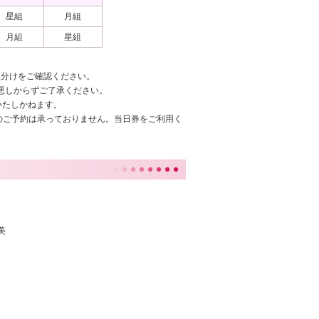
星組
月組
月組
星組
組分けをご確認ください。
悪しからずご了承ください。
たしかねます。
のご予約は承っておりません。当日券をご利用く
美
代