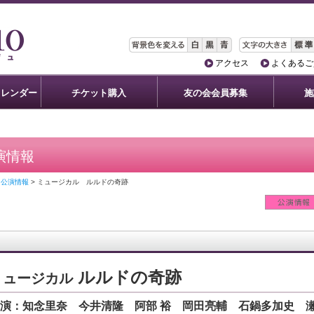
アクセス
よくあるご
カレンダー
チケット購入
友の会会員募集
施
演情報
> 公演情報
> ミュージカル ルルドの奇跡
ルルドの奇跡
ミュージカル
演：知念里奈 今井清隆 阿部 裕 岡田亮輔 石鍋多加史 