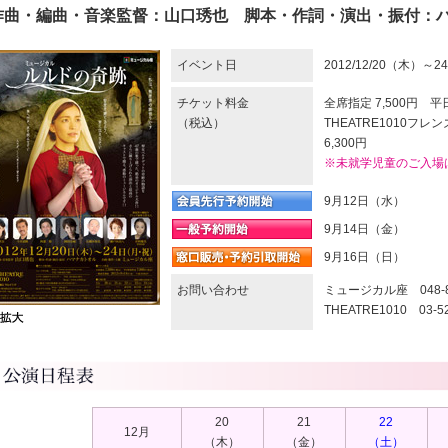
作曲・編曲・音楽監督：山口琇也 脚本・作詞・演出・振付：
イベント日
2012/12/20（木）～
チケット料金
全席指定 7,500円 平
（税込）
THEATRE1010フ
6,300円
※未就学児童のご入場
9月12日（水）
9月14日（金）
9月16日（日）
お問い合わせ
ミュージカル座 048-82
THEATRE1010 03-52
20
21
22
12月
（木）
（金）
（土）