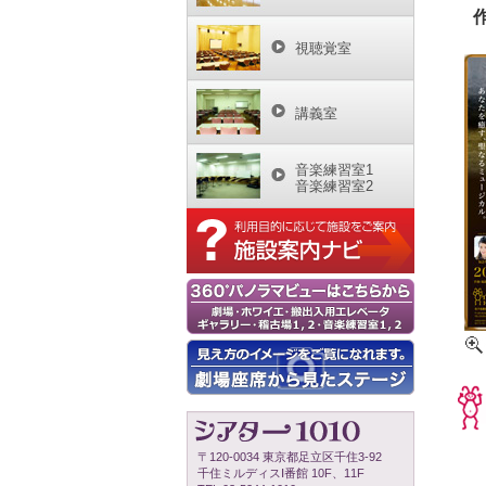
視聴覚室
講義室
音楽練習室1
音楽練習室2
〒120-0034 東京都足立区千住3-92
千住ミルディスⅠ番館 10F、11F