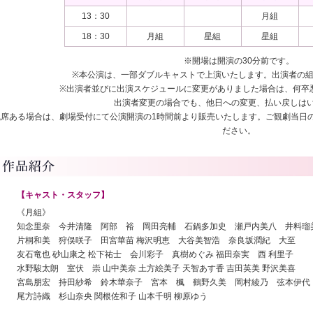
13：30
月組
18：30
月組
星組
星組
※開場は開演の30分前です。
※本公演は、一部ダブルキャストで上演いたします。出演者の
※出演者並びに出演スケジュールに変更がありました場合は、何卒
出演者変更の場合でも、他日への変更、払い戻しはい
残席ある場合は、劇場受付にて公演開演の1時間前より販売いたします。ご観劇当日
ださい。
【キャスト・スタッフ】
《月組》
知念里奈 今井清隆 阿部 裕 岡田亮輔 石鍋多加史 瀬戸内美八 井料瑠
片桐和美 狩俣咲子 田宮華苗 梅沢明恵 大谷美智浩 奈良坂潤紀 大至
友石竜也 砂山康之 松下祐士 会川彩子 真樹めぐみ 福田奈実 西 利里子
水野駿太朗 室伏 崇 山中美奈 土方絵美子 天智あす香 吉田英美 野沢美喜
宮島朋宏 持田紗希 鈴木華奈子 宮本 楓 鶴野久美 岡村綾乃 弦本伊
尾方詩織 杉山奈央 関根佐和子 山本千明 柳原ゆう