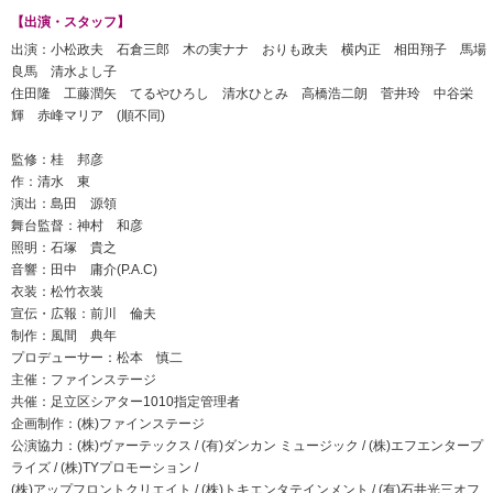
【出演・スタッフ】
出演：小松政夫 石倉三郎 木の実ナナ おりも政夫 横内正 相田翔子 馬場
良馬 清水よし子
住田隆 工藤潤矢 てるやひろし 清水ひとみ 高橋浩二朗 菅井玲 中谷栄
輝 赤峰マリア (順不同)
監修：桂 邦彦
作：清水 東
演出：島田 源領
舞台監督：神村 和彦
照明：石塚 貴之
音響：田中 庸介(P.A.C)
衣装：松竹衣装
宣伝・広報：前川 倫夫
制作：風間 典年
プロデューサー：松本 慎二
主催：ファインステージ
共催：足立区シアター1010指定管理者
企画制作：(株)ファインステージ
公演協力：(株)ヴァーテックス / (有)ダンカン ミュージック / (株)エフエンタープ
ライズ / (株)TYプロモーション /
(株)アップフロントクリエイト / (株)トキエンタテインメント / (有)石井光三オフ