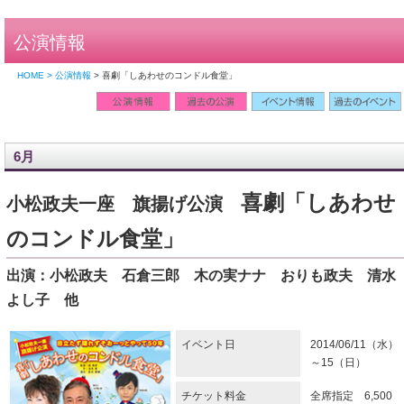
公演情報
HOME > 公演情報
> 喜劇「しあわせのコンドル食堂」
6月
喜劇「しあわせ
小松政夫一座 旗揚げ公演
のコンドル食堂」
出演：小松政夫 石倉三郎 木の実ナナ おりも政夫 清水
よし子 他
イベント日
2014/06/11（水）
～15（日）
チケット料金
全席指定 6,500