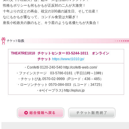
性格もポリシーも何もかもが正反対の二人が大激突！
十年ぶりの父との再会、祖父の100歳の誕生日、そして出産！
なにもかもが重なって、コンドル食堂は大騒ぎ！
座長小松政夫の旗のもと、キラ星のような名優たちが大集合！
THEATRE1010
チケットセンター 03-5244-1011 オンライン
チケット
https://www.t1010.jp/
・Confetti 0120-240-540 http://cofetti-web.com/
・ファインステージ 03-5786-0181（平日11時～19時）
・チケットぴあ 0570-02-9999（Pコード：436－485）
・ローソンチケット 0570-084-003（Lコード：34725）
・e+(イープラス) http://eplus.jp