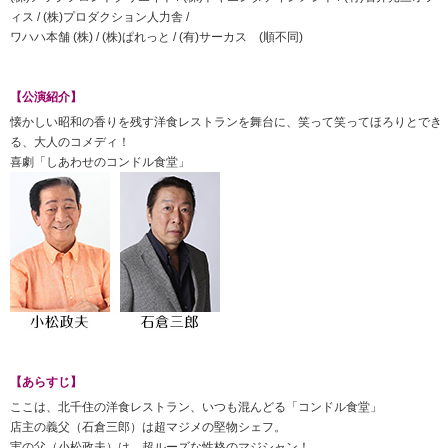
ィス / (株)プロダクション人力舎 /
ワハハ本舗 (株) / (株)ぱれっと / (有)サーカス (順不同)
【公演紹介】
懐かしい昭和の香りを残す洋食レストランを舞台に、笑って笑ってほろりとでき
る、大人のコメディ！
喜劇「しあわせのコンドル食堂」
【あらすじ】
ここは、北千住の洋食レストラン、いつも混んどる「コンドル食堂」
店主の義父（石倉三郎）は超マジメの堅物シェフ。
実の父（小松政夫）は、超ルーズな性格のマジシャン！