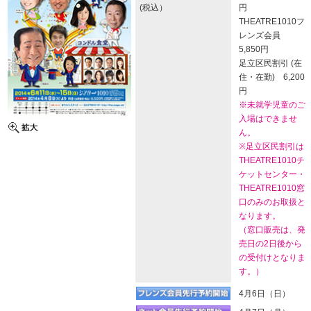
(税込）
円
THEATRE1010フ
レンズ会員
5,850円
足立区民割引 (在
住・在勤) 6,200
円
※未就学児童のご
入場はできませ
ん。
※足立区民割引は
THEATRE1010チ
ケットセンター・
THEATRE1010窓
口のみのお取扱と
なります。
（窓口販売は、発
売日の2日後から
の受付けとなりま
す。）
4月6日（日）