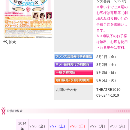
ンズ会員 5,850円
※車いすでご来場の
お客様は専用席（劇
場のみ取り扱い）の
事前予約を御願いし
ます。
※３歳以下のお子様
は無料、お席を使用
される場合は有料。
8月1日（金）
8月2日（土）
8月3日（日）
8月5日（火）
お問い合わせ
THEATRE1010
03-5244-1010
2014
9/26（金）
9/27（土）
9/28（日）
9/29（月）
9/30（火）
年