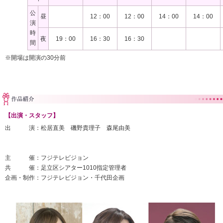
公
昼
12：00
12：00
14：00
14：00
演
時
夜
19：00
16：30
16：30
間
※開場は開演の30分前
【出演・スタッフ】
出 演：松居直美 磯野貴理子 森尾由美
主 催：フジテレビジョン
共 催：足立区シアター1010指定管理者
企画・制作：フジテレビジョン・千代田企画