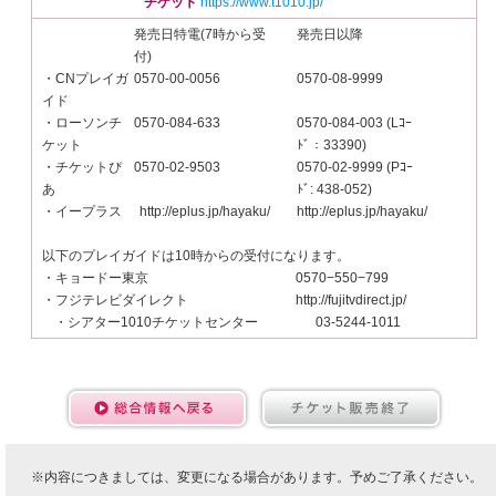
チケット
https://www.t1010.jp/
発売日特電(7時から受
発売日以降
付)
・CNプレイガ
0570-00-0056
0570-08-9999
イド
・ローソンチ
0570-084-633
0570-084-003 (Lｺｰ
ケット
ﾄﾞ：33390)
・チケットぴ
0570-02-9503
0570-02-9999 (Pｺｰ
あ
ﾄﾞ: 438-052)
・イープラス
http://eplus.jp/hayaku/
http://eplus.jp/hayaku/
以下のプレイガイドは10時からの受付になります。
・キョードー東京
0570−550−799
・フジテレビダイレクト
http://fujitvdirect.jp/
・シアター1010チケットセンター
03-5244-1011
※内容につきましては、変更になる場合があります。予めご了承ください。