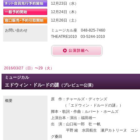
12月23日（水）
12月24日（木）
12月26日（土）
お問い合わせ
ミュージカル座 048-825-7460
THEATRE1010 03-5244-1010
2016/03/27（日）〜29（火）
ミュージカル
エドウィン・ドル−ドの謎
（プレビュー公演）
原 作：チャールズ・ディケンズ
概要
（「エドウィン・ドルードの謎」）
脚本・歌詞・作曲：ルパート・ホームズ
上演台本・演出：福田雄一
出 演：山口祐一郎 壮 一帆
平野 綾 水田航生 瀬戸カトリーヌ コン
グ桑田