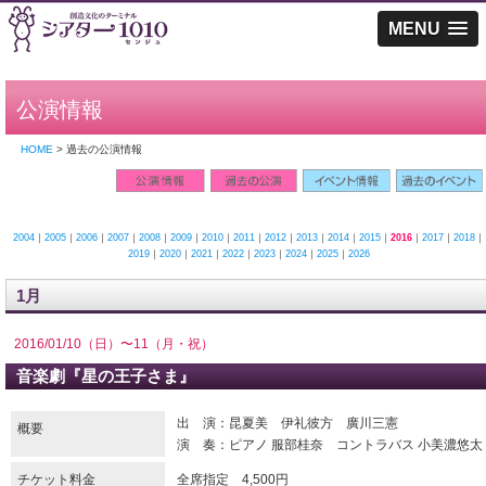
MENU
公演情報
HOME
> 過去の公演情報
2004
｜
2005
｜
2006
｜
2007
｜
2008
｜
2009
｜
2010
｜
2011
｜
2012
｜
2013
｜
2014
｜
2015
｜
2016
｜
2017
｜
2018
｜
2019
｜
2020
｜
2021
｜
2022
｜
2023
｜
2024
｜
2025
｜
2026
1月
2016/01/10（日）〜11（月・祝）
音楽劇『星の王子さま』
出 演：昆夏美 伊礼彼方 廣川三憲
概要
演 奏：ピアノ 服部桂奈 コントラバス 小美濃悠太
チケット料金
全席指定 4,500円