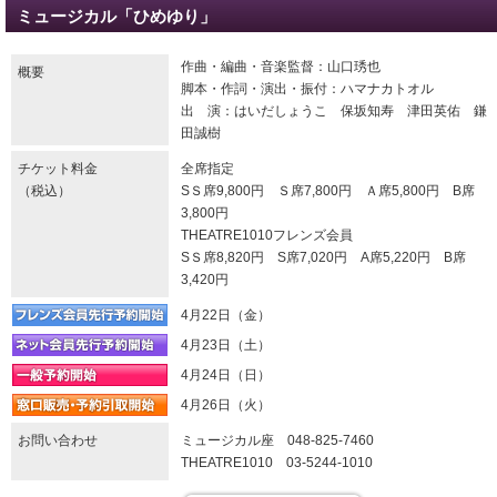
ミュージカル「ひめゆり」
作曲・編曲・音楽監督：山口琇也
概要
脚本・作詞・演出・振付：ハマナカトオル
出 演：はいだしょうこ 保坂知寿 津田英佑 鎌
田誠樹
チケット料金
全席指定
（税込）
SＳ席9,800円 Ｓ席7,800円 Ａ席5,800円 B席
3,800円
THEATRE1010フレンズ会員
SＳ席8,820円 S席7,020円 A席5,220円 B席
3,420円
4月22日（金）
4月23日（土）
4月24日（日）
4月26日（火）
お問い合わせ
ミュージカル座 048-825-7460
THEATRE1010 03-5244-1010