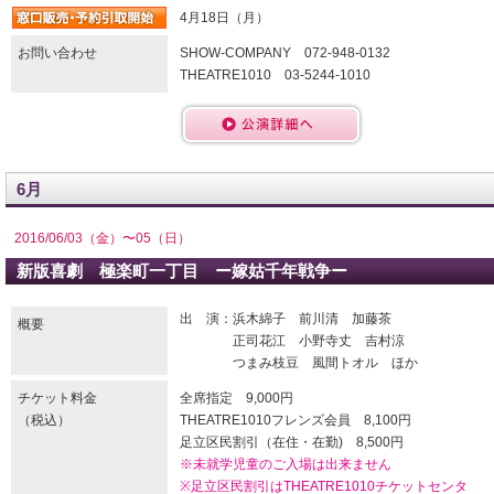
4月18日（月）
お問い合わせ
SHOW-COMPANY 072-948-0132
THEATRE1010 03-5244-1010
6月
2016/06/03（金）〜05（日）
新版喜劇 極楽町一丁目 ー嫁姑千年戦争ー
出 演：浜木綿子 前川清 加藤茶
概要
正司花江 小野寺丈 吉村涼
つまみ枝豆 風間トオル ほか
チケット料金
全席指定 9,000円
（税込）
THEATRE1010フレンズ会員 8,100円
足立区民割引（在住・在勤) 8,500円
※未就学児童のご入場は出来ません
※足立区民割引はTHEATRE1010チケットセンタ