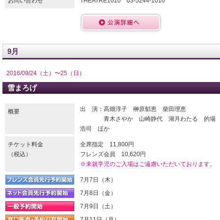
お問い合わせ
THEATRE1010 03-5244-1010
9月
2016/09/24（土）〜25（日）
雪まろげ
出 演：高畑淳子 榊原郁恵 柴田理恵
概要
青木さやか 山崎静代 湖月わたる 的場
浩司 ほか
チケット料金
全席指定 11,800円
（税込）
フレンズ会員 10,620円
※未就学児のご入場はご遠慮いただいております。
7月7日（木）
7月8日（金）
7月9日（土）
7月11日（月）