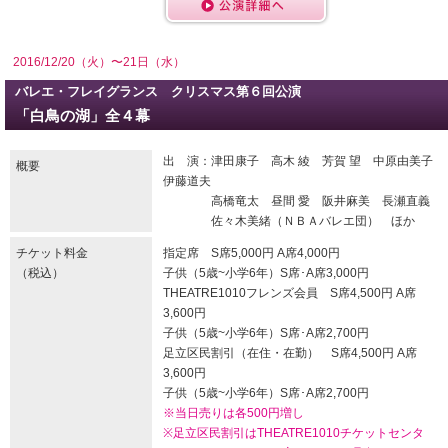
2016/12/20（火）〜21日（水）
バレエ・フレイグランス クリスマス第６回公演
「白鳥の湖」全４幕
出 演：津田康子 高木 綾 芳賀 望 中原由美子
概要
伊藤道夫
高橋竜太 昼間 愛 阪井麻美 長瀬直義
佐々木美緒（ＮＢＡバレエ団） ほか
チケット料金
指定席 S席5,000円 A席4,000円
（税込）
子供（5歳~小学6年）S席･A席3,000円
THEATRE1010フレンズ会員 S席4,500円 A席
3,600円
子供（5歳~小学6年）S席･A席2,700円
足立区民割引（在住・在勤） S席4,500円 A席
3,600円
子供（5歳~小学6年）S席･A席2,700円
※当日売りは各500円増し
※足立区民割引はTHEATRE1010チケットセンタ