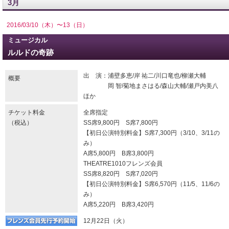
3月
2016/03/10（木）〜13（日）
ミュージカル
ルルドの奇跡
出 演：浦壁多恵/岸 祐二/川口竜也/柳瀬大輔
概要
岡 智/菊地まさはる/森山大輔/瀬戸内美八
ほか
チケット料金
全席指定
（税込）
SS席9,800円 S席7,800円
【初日公演特別料金】S席7,300円（3/10、3/11の
み）
A席5,800円 B席3,800円
THEATRE1010フレンズ会員
SS席8,820円 S席7,020円
【初日公演特別料金】S席6,570円（11/5、11/6の
み）
A席5,220円 B席3,420円
12月22日（火）