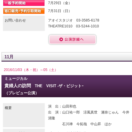
7月29日（金）
7月31日（日）
お問い合わせ
アオイスタジオ 03-3585-6178
THEATRE1010 03-5244-1010
11月
2016/11/03（木・祝）～05（土）
ミュージカル
貴婦人の訪問
THE VISIT -ザ・ビジットｰ
（プレビュー公演）
演 出：山田和也
概要
出 演：山口祐一郎 涼風真世 瀬奈じゅん 今井
清隆
石川禅 今拓哉 中山昇 ほか