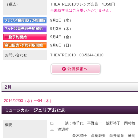
（税込）
THEATRE1010フレンズ会員 4,050円
※未就学児はご入場いただけません。
9月2日（水）
9月3日（木）
9月4日（金）
9月6日（日）
お問い合わせ
THEATRE1010 03-5244-1010
2月
2016/02/03（水）〜04（木）
ジュリアおたあ
ミュージカル
出 演：椿千代 平野進一 飯野裕子 岡村雄
概要
三 渡辺哲
鈴木潤子 高橋磨美 白井晴菜 笹岡