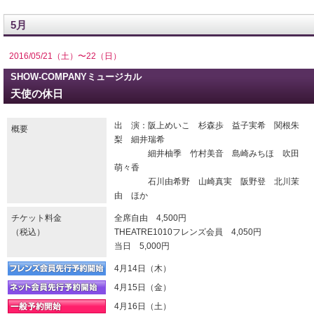
5月
2016/05/21（土）〜22（日）
SHOW-COMPANYミュージカル
天使の休日
出 演：阪上めいこ 杉森歩 益子実希 関根朱
概要
梨 細井瑞希
細井柚季 竹村美音 島崎みちほ 吹田
萌々香
石川由希野 山崎真実 阪野登 北川茉
由 ほか
チケット料金
全席自由 4,500円
（税込）
THEATRE1010フレンズ会員 4,050円
当日 5,000円
4月14日（木）
4月15日（金）
4月16日（土）