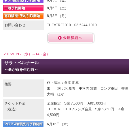
8月5日（金）
8月6日（土）
8月8日（月）
お問い合わせ
THEATRE1010 03-5244-1010
2016/10/12（水）～14（金）
サラ・ベルナール
～命が命を生む時～
作・演出：倉本 朋幸
概要
出 演：水 夏希 中河内 雅貴 コング桑田 柳瀬
大輔 ほか
チケット料金
全席指定 S席 7,500円 A席5,000円
（税込）
THEATRE1010フレンズ会員 S席 6,750円 A席
4,500円
6月16日（木）