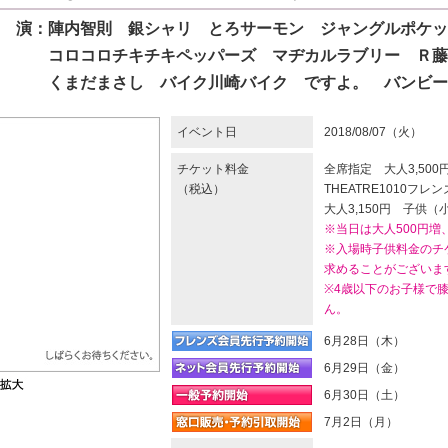
 演：陣内智則 銀シャリ とろサーモン ジャングルポケッ
コロコロチキチキペッパーズ マヂカルラブリー Ｒ藤本
くまだまさし バイク川崎バイク ですよ。 バンビー
イベント日
2018/08/07（火）
チケット料金
全席指定 大人3,500
（税込）
THEATRE1010フレ
大人3,150円 子供（
※当日は大人500円増
※入場時子供料金のチ
求めることがございま
※4歳以下のお子様で
ん。
6月28日（木）
6月29日（金）
6月30日（土）
7月2日（月）