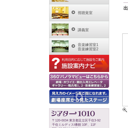
出
視聴覚室
講義室
音楽練習室1
音楽練習室2
〒120-0034 東京都足立区千住3-92
千住ミルディスⅠ番館 10F、11F