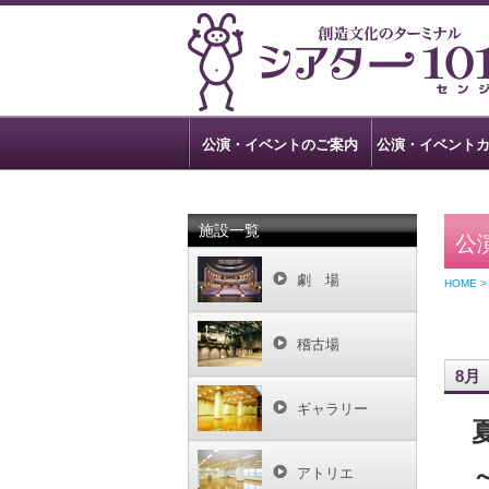
公演・イベントのご案内
公演・イベント
施設一覧
公
劇 場
HOME 
稽古場
8月
ギャラリー
アトリエ