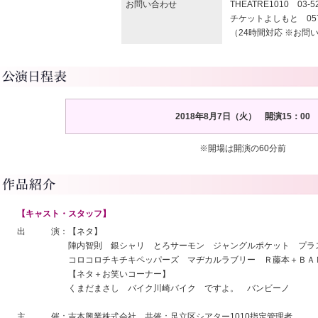
お問い合わせ
THEATRE1010 03-52
チケットよしもと 0570-
（24時間対応 ※お問い
2018年8月7日（火） 開演15：00
※開場は開演の60分前
【キャスト・スタッフ】
出 演：【ネタ】
陣内智則 銀シャリ とろサーモン ジャングルポケット プラス
コロコロチキチキペッパーズ マヂカルラブリー Ｒ藤本＋ＢＡＮ
【ネタ＋お笑いコーナー】
くまだまさし バイク川崎バイク ですよ。 バンビーノ
主 催：吉本興業株式会社 共催：足立区シアター1010指定管理者