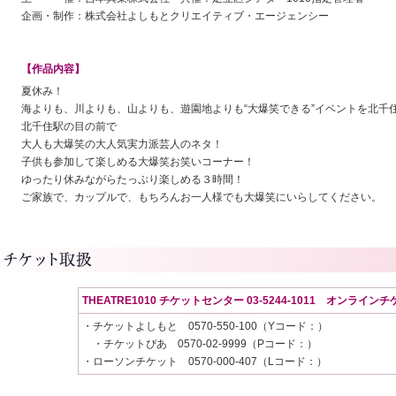
企画・制作：株式会社よしもとクリエイティブ・エージェンシー
【作品内容】
夏休み！
海よりも、川よりも、山よりも、遊園地よりも“大爆笑できる”イベントを北千
北千住駅の目の前で
大人も大爆笑の大人気実力派芸人のネタ！
子供も参加して楽しめる大爆笑お笑いコーナー！
ゆったり休みながらたっぷり楽しめる３時間！
ご家族で、カップルで、もちろんお一人様でも大爆笑にいらしてください。
THEATRE1010
チケットセンター 03-5244-1011 オンラインチ
・チケットよしもと 0570-550-100（Yコード：）
・チケットぴあ 0570-02-9999（Pコード：）
・ローソンチケット 0570-000-407（Lコード：）