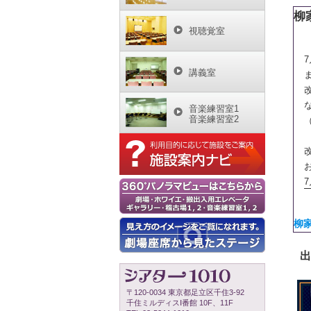
柳
視聴覚室
講義室
音楽練習室1
音楽練習室2
柳
出
〒120-0034 東京都足立区千住3-92
千住ミルディスⅠ番館 10F、11F