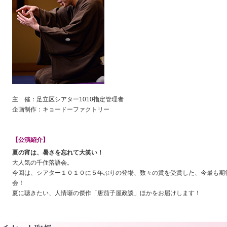
主 催：足立区シアター1010指定管理者
企画制作：キョードーファクトリー
【公演紹介】
夏の宵は、暑さを忘れて大笑い！
大人気の千住落語会。
今回は、シアター１０１０に５年ぶりの登場、数々の賞を受賞した、今最も期待
会！
夏に聴きたい、人情噺の傑作「唐茄子屋政談」ほかをお届けします！