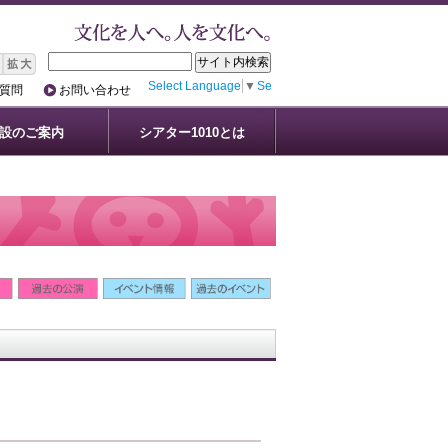
Select Language
▼
Select Language
▼
質問
お問い合わせ
設のご案内
シアター1010とは