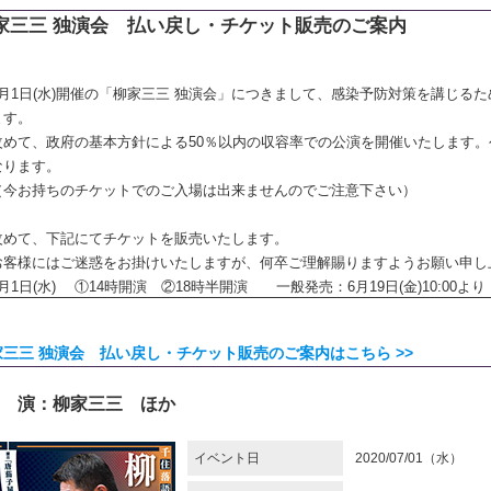
家三三 独演会 払い戻し・チケット販売のご案内
7月1日(水)開催の「柳家三三 独演会」につきまして、感染予防対策を講じる
ます。
改めて、政府の基本方針による50％以内の収容率での公演を開催いたします。
なります。
（今お持ちのチケットでのご入場は出来ませんのでご注意下さい）
改めて、下記にてチケットを販売いたします。
お客様にはご迷惑をお掛けいたしますが、何卒ご理解賜りますようお願い申し
7月1日(水) ①14時開演 ②18時半開演 一般発売：6月19日(金)10:00
家三三 独演会 払い戻し・チケット販売のご案内はこちら >>
 演：柳家三三 ほか
イベント日
2020/07/01（水）