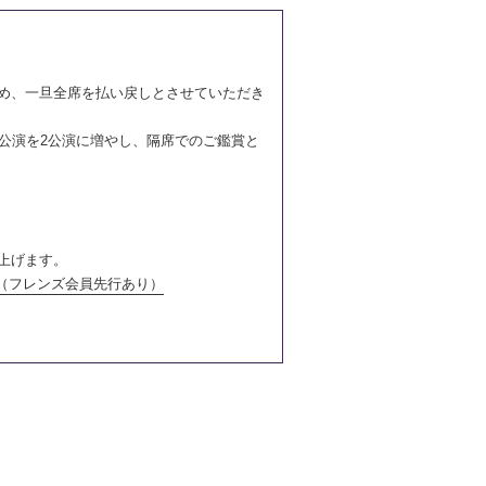
ため、一旦全席を払い戻しとさせていただき
公演を2公演に増やし、隔席でのご鑑賞と
上げます。
より（フレンズ会員先行あり）