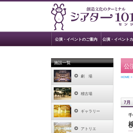
公演・イベントのご案内
公演・イベント
施設一覧
公
劇 場
HOME 
稽古場
7月
ギャラリー
千
アトリエ