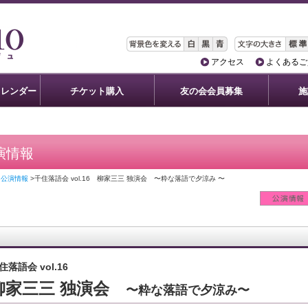
アクセス
よくあるご
カレンダー
チケット購入
友の会会員募集
施
演情報
> 公演情報
>千住落語会 vol.16 柳家三三 独演会 〜粋な落語で夕涼み 〜
住落語会 vol.16
柳家三三 独演会
〜粋な落語で夕涼み〜