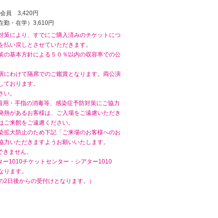
会員 3,420円
勤・在学）3,610円
対策により、すでにご購入済みのチケットにつ
を払い戻しとさせていただきます。
策の基本方針による５０％以内の収容率での公
演にわけて隔席でのご鑑賞となります。両公演
しております。
さい。
着用・手指の消毒等、感染症予防対策にご協力
の発熱があるお客様は、ご入場をご遠慮いただき
はご来館をご遠慮ください。
染拡大防止のため下記「ご来場のお客様へのお
協力いただきますようお願いいたします。
できません。
ー1010チケットセンター・シアター1010
なります。
の2日後からの受付けとなります。）