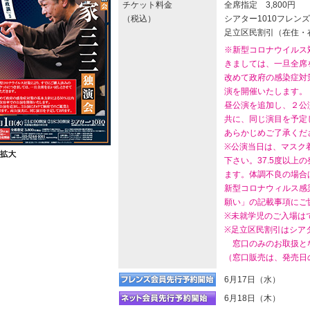
チケット料金
全席指定 3,800円
（税込）
シアター1010フレンズ
足立区民割引（在住・在
※新型コロナウイルス
きましては、一旦全席
改めて政府の感染症対
演を開催いたします。
昼公演を追加し、２公
共に、同じ演目を予定
あらかじめご了承くだ
※公演当日は、マスク
下さい。37.5度以上
ます。体調不良の場合
新型コロナウィルス感
願い」の記載事項にご
※未就学児のご入場は
※足立区民割引はシアタ
窓口のみのお取扱と
（窓口販売は、発売日
6月17日（水）
6月18日（木）