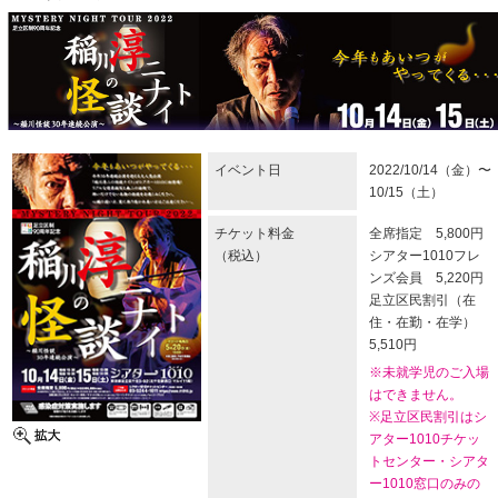
イベント日
2022/10/14（金）〜
10/15（土）
チケット料金
全席指定 5,800円
（税込）
シアター1010フレ
ンズ会員 5,220円
足立区民割引（在
住・在勤・在学）
5,510円
※未就学児のご入場
はできません。
※足立区民割引はシ
アター1010チケッ
トセンター・シアタ
ー1010窓口のみの