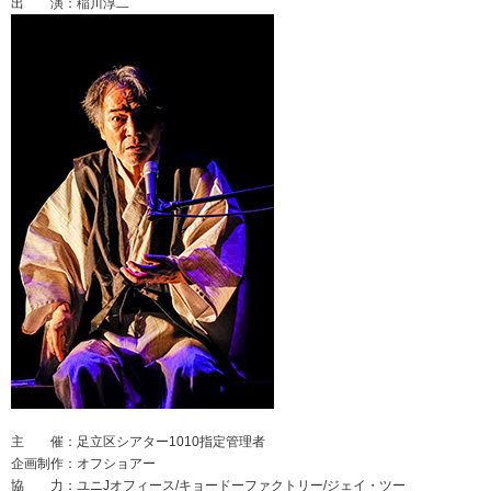
出 演：稲川淳二
主 催：足立区シアター1010指定管理者
企画制作：オフショアー
協 力：ユニJオフィース/キョードーファクトリー/ジェイ・ツー