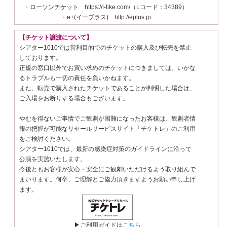
・ローソンチケット https://l-tike.com/（Lコード：34389）
・e+(イープラス) http://eplus.jp
【チケット譲渡について】
シアター1010では営利目的でのチケットの購入及び転売を禁止
しております。
正規の窓口以外でお買い求めのチケットにつきましては、いかな
るトラブルも一切の責任を負いかねます。
また、転売で購入されたチケットであることが判明した場合は、
ご入場をお断りする場合もございます。
やむを得ないご事情でご観劇が困難になったお客様は、観劇者情
報の把握が可能なリセールサービスサイト「チケトレ」のご利用
をご検討ください。
シアター1010では、最新の感染症対策のガイドラインに沿って
公演を実施いたします。
今後ともお客様が安心・安全にご観劇いただけるよう取り組んで
まいります。何卒、ご理解とご協力頂きますようお願い申し上げ
ます。
▶ご利用ガイドは
こちら