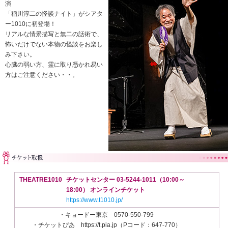
演
「稲川淳二の怪談ナイト」がシアタ
ー1010に初登場！
リアルな情景描写と無二の話術で、
怖いだけでない本物の怪談をお楽し
み下さい。
心臓の弱い方、霊に取り憑かれ易い
方はご注意ください・・。
THEATRE1010
チケットセンター 03-5244-1011（10:00～
18:00） オンラインチケット
https://www.t1010.jp/
・キョードー東京 0570-550-799
・チケットぴあ https://t.pia.jp（Pコード：647-770）