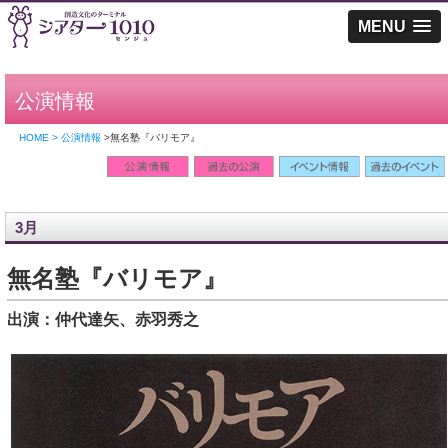
MENU
公演情報
HOME > 公演情報
>無名塾『バリモア』
3月
無名塾『バリモア』
出演：仲代達矢、赤羽秀之