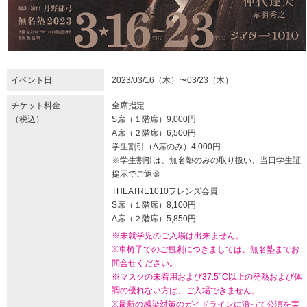
イベント日
2023/03/16（木）〜03/23（木）
チケット料金
全席指定
（税込）
S席（１階席）9,000円
A席（２階席）6,500円
学生割引（A席のみ）4,000円
※学生割引は、無名塾のみの取り扱い、当日学生証
提示でご返金
THEATRE1010フレンズ会員
S席（１階席）8,100円
A席（２階席）5,850円
※未就学児のご入場は出来ません。
※車椅子でのご観劇につきましては、無名塾までお
問合せください。
※マスクの未着用および37.5°C以上の発熱および体
調の優れない方は、ご入場できません。
※最新の感染対策のガイドラインに沿って公演を実