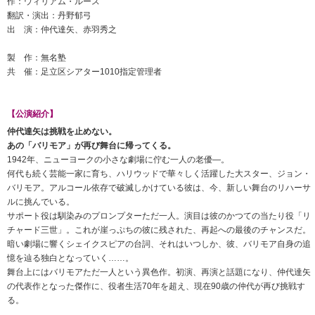
作：ウィリアム・ルース
翻訳・演出：丹野郁弓
出 演：仲代達矢、赤羽秀之
製 作：無名塾
共 催：足立区シアター1010指定管理者
【公演紹介】
仲代達矢は挑戦を止めない。
あの「バリモア」が再び舞台に帰ってくる。
1942年、ニューヨークの小さな劇場に佇む一人の老優―。
何代も続く芸能一家に育ち、ハリウッドで華々しく活躍した大スター、ジョン・
バリモア。アルコール依存で破滅しかけている彼は、今、新しい舞台のリハーサ
ルに挑んでいる。
サポート役は馴染みのプロンプターただ一人。演目は彼のかつての当たり役「リ
チャード三世」。これが崖っぷちの彼に残された、再起への最後のチャンスだ。
暗い劇場に響くシェイクスピアの台詞、それはいつしか、彼、バリモア自身の追
憶を辿る独白となっていく……。
舞台上にはバリモアただ一人という異色作。初演、再演と話題になり、仲代達矢
の代表作となった傑作に、役者生活70年を超え、現在90歳の仲代が再び挑戦す
る。