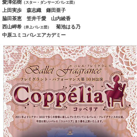
愛澤佑樹
（スター・ダンサーズバレエ団）
上田実歩 森志織 鎌田亜子
脇田茶恵 笠井千愛 山内綾香
西山岬希
菊池はる乃
（井上バレエ団）
中原ユミコバレエアカデミー