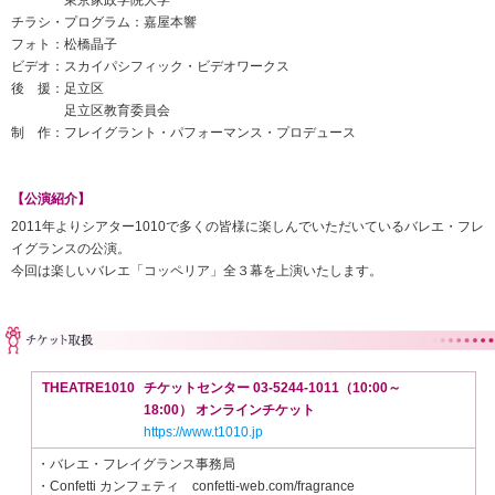
チラシ・プログラム：嘉屋本響
フォト：松橋晶子
ビデオ：スカイパシフィック・ビデオワークス
後 援：足立区
足立区教育委員会
制 作：フレイグラント・パフォーマンス・プロデュース
【公演紹介】
2011年よりシアター1010で多くの皆様に楽しんでいただいているバレエ・フレ
イグランスの公演。
今回は楽しいバレエ「コッペリア」全３幕を上演いたします。
THEATRE1010
チケットセンター 03-5244-1011（10:00～
18:00） オンラインチケット
https://www.t1010.jp
・バレエ・フレイグランス事務局
・Confetti カンフェティ confetti-web.com/fragrance