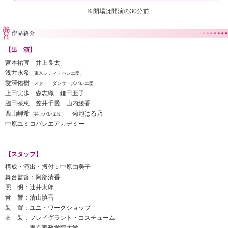
※開場は開演の30分前
【出 演】
宮本祐宜 井上良太
浅井永希
（東京シティ・バレエ団）
愛澤佑樹
（スター・ダンサーズバレエ団）
上田実歩 森志織 鎌田亜子
脇田茶恵 笠井千愛 山内綾香
西山岬希
菊池はる乃
（井上バレエ団）
中原ユミコバレエアカデミー
【スタッフ】
構成・演出・振付：中原由美子
舞台監督：阿部清香
照 明：辻井太郎
音 響：清山慎吾
装 置：ユニ・ワークショップ
衣 装：フレイグラント・コスチューム
東京家政学院大学