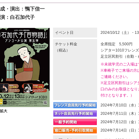
成・演出：鴨下信一
演：白石加代子
イベント日
2024/10/12（土）・
チケット料金
全席指定 5,500円
（税込）
シアター1010フレンズ
足立区民割引（在勤・在
※未就学児のご入場は
※車椅子でご来場の方
ご連絡ください。
※足立区民割引はシアタ
口のみのお取扱となり
付けとなります。）
2024年7月10日（水）
2024年7月11日（木）
2024年7月12日（金）
2024年7月14日（日）