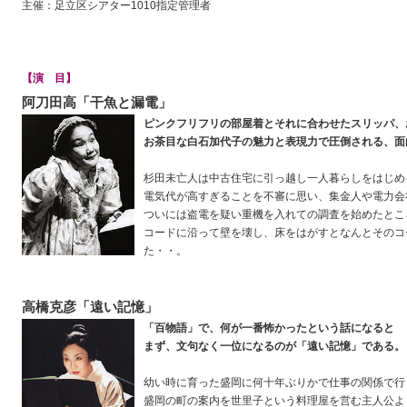
主催：足立区シアター1010指定管理者
【演 目】
阿刀田高「干魚と漏電」
ピンクフリフリの部屋着とそれに合わせたスリッパ、
お茶目な白石加代子の魅力と表現力で圧倒される、面
杉田未亡人は中古住宅に引っ越し一人暮らしをはじめ
電気代が高すぎることを不審に思い、集金人や電力会
ついには盗電を疑い重機を入れての調査を始めたとこ
コードに沿って壁を壊し、床をはがすとなんとそのコ
た・・。
高橋克彦「遠い記憶」
「百物語」で、何が一番怖かったという話になると
まず、文句なく一位になるのが「遠い記憶」である。
幼い時に育った盛岡に何十年ぶりかで仕事の関係で行
盛岡の町の案内を世里子という料理屋を営む主人公よ