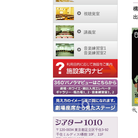
構
視聴覚室
出
講義室
音楽練習室1
音楽練習室2
〒120-0034 東京都足立区千住3-92
千住ミルディスⅠ番館 10F、11F