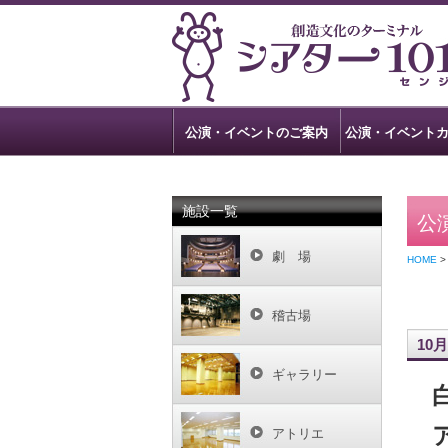
公演・イベントのご案内
公演・イベント
施設一覧
公
劇 場
HOME
稽古場
10月
ギャラリー
アトリエ