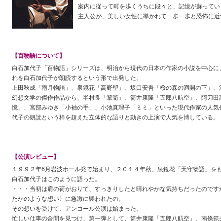
案内に従って町を歩くうちに段々と、記憶が蘇ってい
主人公が、美しい女性に導かれて一歩一歩と恐怖に近
【百物語について】
白石加代子「百物語」シリーズは、明治から現代の日本の作家の小説を中心に
れを白石加代子が朗読するという形で出発した。
上田秋成「雨月物語」、泉鏡花「高野聖」、坂口安吾「桜の森の満開の下」、
幻想文学の傑作作品から、半村良「箪笥」、筒井康隆「五郎八航空」、阿刀田
憶」、宮部みゆき「小袖の手」、小池真理子「ミミ」といった現代作家の人気
代子の朗読という枠を超えた立体的な語りと動きの上演で人気を博している。
【公演レビュー】
１９９２年6月岩波ホール発で始まり、２０１４年秋、泉鏡花「天守物語」を
白石加代子はこのように語った。
・・・当初は肩の荷がおりて、すっきりしたと晴れやかな気持ちだったのです
たかのような想い〉に急激に襲われたの。
その想いを受けて、アンコール公演は始まった。
忙しい仕事の合間を見つけ、第一弾として、筒井康隆「五郎八航空」、南條範