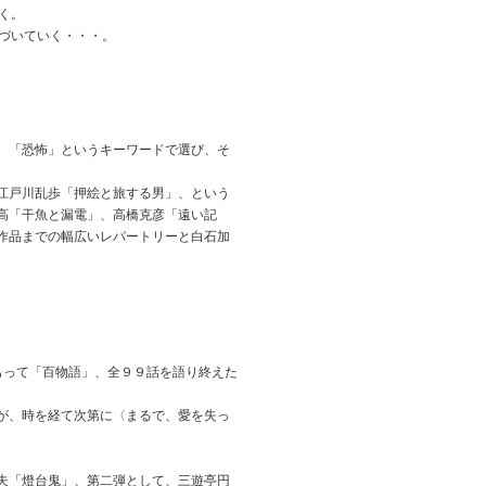
く。
づいていく・・・。
、「恐怖」というキーワードで選び、そ
江戸川乱歩「押絵と旅する男」、という
高「干魚と漏電」、高橋克彦「遠い記
作品までの幅広いレパートリーと白石加
もって「百物語」、全９９話を語り終えた
が、時を経て次第に〈まるで、愛を失っ
夫「燈台鬼」、第二弾として、三遊亭円