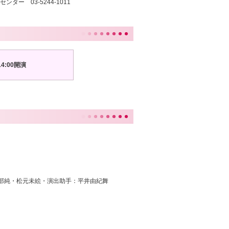
ンター 03-5244-1011
4:00開演
部純・松元未絵・演出助手：平井由紀舞