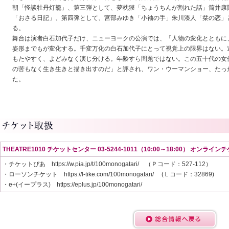
朝「怪談牡丹灯籠」、第三弾として、夢枕獏「ちょうちんが割れた話」筒井康
「おさる日記」、第四弾として、宮部みゆき「小袖の手」朱川湊人「栞の恋」
る。
舞台は演者白石加代子だけ、ニューヨークの公演では、「人物の変化とともに
姿形までもが変化する。千変万化の白石加代子にとって視覚上の限界はない。
もたやすく、よどみなく演じ分ける。年齢すら問題ではない。この五十代の女
の苦もなく生き生きと描き出すのだ」と評され、ワン・ウーマンショー、たっ
た。
THEATRE1010
チケットセンター 03-5244-1011（10:00～18:00） オンライン
・チケットぴあ https://w.pia.jp/t/100monogatari/ （Ｐコード：527-112）
・ローソンチケット https://l-tike.com/100monogatari/ (Ｌコード：32869)
・e+(イープラス) https://eplus.jp/100monogatari/