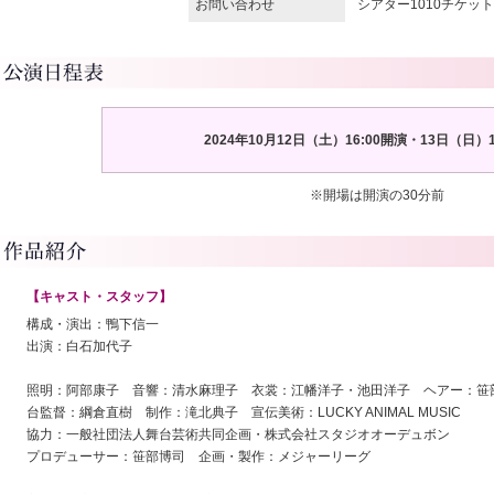
お問い合わせ
シアター1010チケットセ
2024年10月12日（土）16:00開演・13日（日）1
※開場は開演の30分前
【キャスト・スタッフ】
構成・演出：鴨下信一
出演：白石加代子
照明：阿部康子 音響：清水麻理子 衣裳：江幡洋子・池田洋子 ヘアー：笹
台監督：綱倉直樹 制作：滝北典子 宣伝美術：LUCKY ANIMAL MUSIC
協力：一般社団法人舞台芸術共同企画・株式会社スタジオオーデュボン
プロデューサー：笹部博司 企画・製作：メジャーリーグ