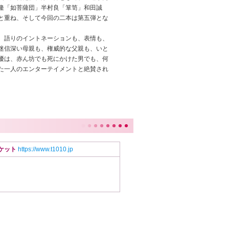
隆「如菩薩団」半村良「箪笥」和田誠
と重ね、そして今回の二本は第五弾とな
、語りのイントネーションも、表情も、
迷信深い母親も、権威的な父親も、いと
優は、赤ん坊でも死にかけた男でも、何
た一人のエンターテイメントと絶賛され
チケット
https://www.t1010.jp