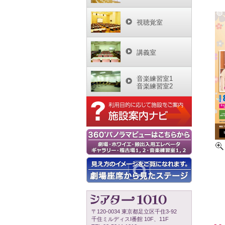
視聴覚室
講義室
音楽練習室1
音楽練習室2
〒120-0034 東京都足立区千住3-92
千住ミルディスⅠ番館 10F、11F