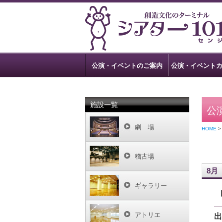
公演・イベントのご案内
公演・イベント
施設一覧
公
劇 場
HOME
稽古場
8月
ギャラリー
アトリエ
出