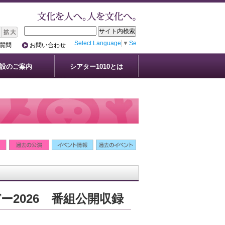
Select Language
▼
Select Language
▼
質問
お問い合わせ
設のご案内
シアター1010とは
2026 番組公開収録