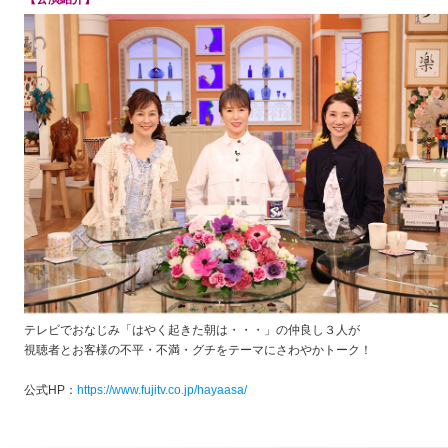
テレビでおなじみ「はやく起きた朝は・・・」の仲良し３人が
視聴者とお客様の不平・不満・グチをテーマにさわやかトーク！
公式HP：
https://www.fujitv.co.jp/hayaasa/