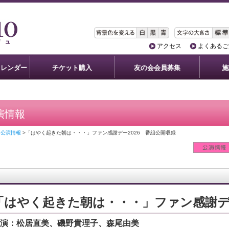
アクセス
よくあるご
カレンダー
チケット購入
友の会会員募集
施
演情報
>
公演情報
>「はやく起きた朝は・・・」ファン感謝デー2026 番組公開収録
「はやく起きた朝は・・・」ファン感謝デー
演：松居直美、磯野貴理子、森尾由美