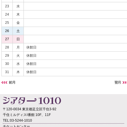
23
水
24
木
25
金
26
土
27
日
28
月
休館日
29
火
休館日
30
水
休館日
31
木
休館日
〒120-0034 東京都足立区千住3-92
千住ミルディスⅠ番館 10F、11F
TEL:03-5244-1010
チケットセンター