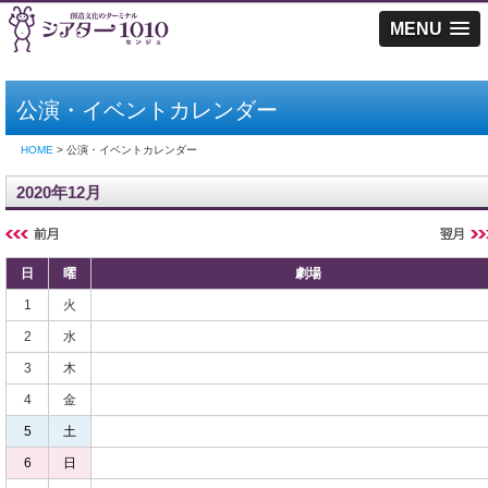
MENU
公演・イベントカレンダー
HOME
> 公演・イベントカレンダー
2020年12月
日
曜
劇場
1
火
2
水
3
木
4
金
5
土
6
日