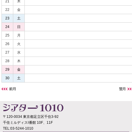
21
木
22
金
23
土
24
日
25
月
26
火
27
水
28
木
29
金
30
土
〒120-0034 東京都足立区千住3-92
千住ミルディスⅠ番館 10F、11F
TEL:03-5244-1010