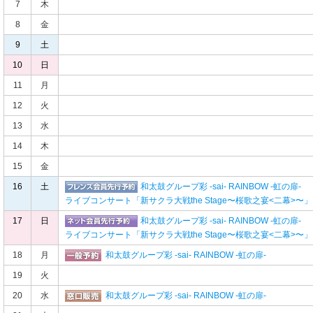
7
木
8
金
9
土
10
日
11
月
12
火
13
水
14
木
15
金
16
土
和太鼓グループ彩 -sai- RAINBOW -虹の扉-
ライブコンサート「新サクラ大戦
the Stage
〜桜歌之宴
<
二幕
>
〜」
17
日
和太鼓グループ彩 -sai- RAINBOW -虹の扉-
ライブコンサート「新サクラ大戦
the Stage
〜桜歌之宴
<
二幕
>
〜」
18
月
和太鼓グループ彩 -sai- RAINBOW -虹の扉-
19
火
20
水
和太鼓グループ彩 -sai- RAINBOW -虹の扉-