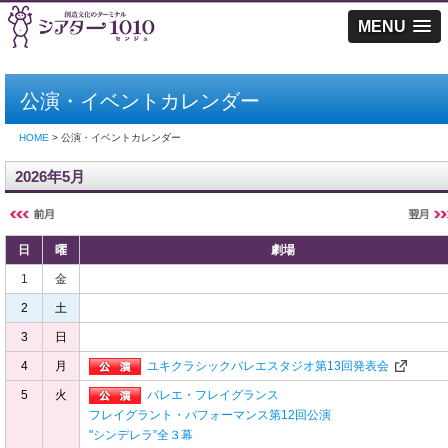
MENU
公演・イベントカレンダー
HOME
> 公演・イベントカレンダー
2026年5月
日
曜
劇場
1
金
2
土
3
日
4
月
ユキクラシックバレエスタジオ第13回発表会
5
火
バレエ・フレイグランス
フレイグラント・パフォーマンス第12回公演
"シンデレラ”全３幕