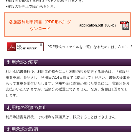
●施設等を損傷する恐れがあると認められるとき。
●施設の管理上支障があるとき。
各施設利用申請書（PDF形式）ダ
application.pdf（80kb）
ウンロード
PDF形式のファイルをご覧になるためには、AcrobatR
利用承認の変更
利用承認書発行後、利用者の都合により利用内容を変更する場合は、『施設利
用変更届』を記入し、利用日の14日前までに提出してください。書類の提出を
もって変更を受付いたします。利用料金に差額が生じた場合には、増額分をお
支払いいただきますが、減額分の返還はできません。なお、変更は1回までと
します。
利用権の譲渡の禁止
利用承認書発行後、その権利を譲渡又は、転貸することはできません。
利用承認の取消