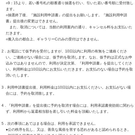
○9：15より、若い番号札の順番通り抽選を行い、引いた若い番号順に受付致し
ます。
○抽選終了後、『施設利用申請書』の提出をお願いします。『施設利用申請
書』提出後の変更はできません。
また、取消については、当館の利用案内の通り、キャンセル料をお支払いた
だきます。
○搬入出の都合上、ギャラリーCのみの受付はできません。
2．お電話にて仮予約を受付しますが、10日以内に利用の有無をご連絡くださ
い。ご連絡がない場合には、仮予約を取消します。なお、仮予約は正式なお申
込みではありませんので、利用が決定次第、『利用申請書』を提出してくださ
い。利用料金は10日以内にお支払いただきます。お支払のない場合は予約を取
消いたします。
3．利用申請書提出後、利用料金は10日以内にお支払ください。お支払がない場
合には、予約を取消致します。
4．『利用申請書』を提出後に予約を取消す場合には、利用承認書発効前に関わら
ず、利用料から返還相当額を差し引いた料金を頂戴いたします。
5．次の事項にあてはまる場合は、利用を承認できません。
●公の秩序を乱し、又は、善良な風俗を害する恐れがあると認められるとき。