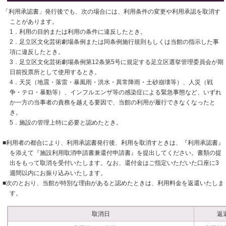
「利用承認書」発行後でも、次の場合には、利用条件の変更や利用承認を取消す
ことがあります。
1．利用の目的または利用の条件に違反したとき。
2．足立区文化芸術劇場条例または同条例施行規則もしくは当館の指示した事
項に違反したとき。
3．足立区文化芸術劇場条例第12条第5号に規定する足立区選挙管理委員会が期
日前投票所として使用するとき。
4．天災（地震・落雷・暴風雨・洪水・異常降雨・土砂崩壊等）、人災（戦
争・テロ・暴動等）、インフルエンザ等の感染症による緊急事態など、いずれ
か一方の当事者の責務を越える要因で、当館の利用が履行できなくなったと
き。
5．施設の管理上特に必要と認めたとき。
■利用者の都合により、利用承認書発行後、利用を取消すときは、『利用承認書』
を添えて『施設利用取消申請書兼還付申請書』を提出してください。書類の提
出をもって取消を受付いたします。なお、還付金はご指定いただいた口座に3
週間以内にお振り込みいたします。
■次のとおり、当館が特別な理由があると認めたときは、利用料金を返還いたしま
す。
取消日
返